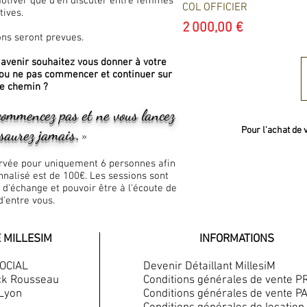
 motiver que d’en discuter entre femmes
COL OFFICIER
tives.
Prix
2 000,00 €
ons seront prevues.
e avenir souhaitez vous donner à votre
r ou ne pas commencer et continuer sur
e chemin ?
commencez pas et ne vous lancez
Pour l'achat de v
 saurez jamais
.
»
servée pour uniquement 6 personnes afin
nnalisé est de 100€. Les sessions sont
é d'échange et pouvoir être à l'écoute de
d'entre
vous
.
 MILLESIM
INFORMATIONS
SOCIAL
Devenir Détaillant MillesiM
ck Rousseau
Conditions générales de vente P
 Lyon
Conditions générales de vente P