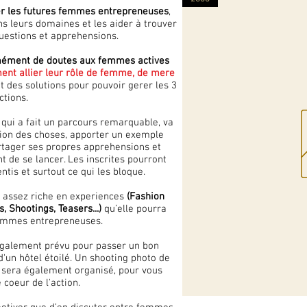
r les futures femmes entrepreneuses
,
ns leurs domaines et les aider à trouver
uestions et
apprehensions.
rmément de doutes aux femmes actives
nt allier leur rôle de femme, de mere
t des solutions pour pouvoir gerer les 3
ctions.
 qui a fait un parcours remarquable, va
ision des choses, apporter un exemple
artager ses propres apprehensions et
t de se lancer. Les inscrites pourront
ntis et surtout ce qui les bloque.
, assez riche en experiences
(Fashion
, Shootings, Teasers...)
qu’elle pourra
 femmes entrepreneuses.
également prévu pour passer un bon
d'un
hôtel étoilé. Un shooting photo de
sera également organisé, pour vous
 coeur de l'action.