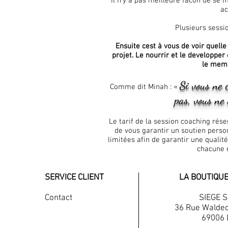
Il n’y a pas meilleure facon de se
ac
Plusieurs sessi
Ensuite cest à vous de voir quell
projet. Le nourrir et le developpe
le mem
Si vous ne 
Comme dit Minah : «
pas, vous ne
Le tarif de la session coaching ré
de vous garantir un soutien perso
limitées afin de garantir une qualit
chacune 
SERVICE CLIENT
LA BOUTIQUE
Contact
SIEGE 
36 Rue Walde
69006