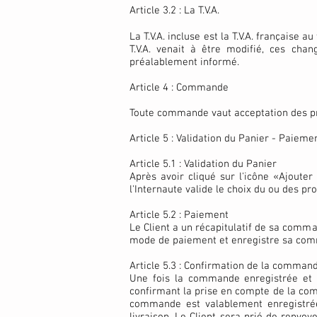
Article 3.2 : La T.V.A.
La T.V.A. incluse est la T.V.A. française
T.V.A. venait à être modifié, ces chan
préalablement informé.
Article 4 : Commande
Toute commande vaut acceptation des prix 
Article 5 : Validation du Panier - Paiem
Article 5.1 : Validation du Panier
Après avoir cliqué sur l'icône «Ajouter 
l'Internaute valide le choix du ou des prod
Article 5.2 : Paiement
Le Client a un récapitulatif de sa comman
mode de paiement et enregistre sa com
Article 5.3 : Confirmation de la comman
Une fois la commande enregistrée et l
confirmant la prise en compte de la com
commande est valablement enregistrée.