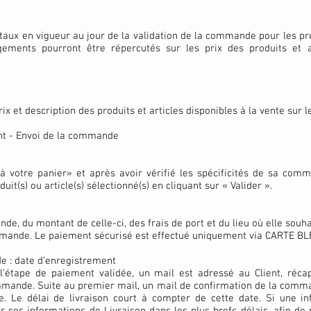
 au taux en vigueur au jour de la validation de la commande pour les pr
gements pourront être répercutés sur les prix des produits et ar
et description des produits et articles disponibles à la vente sur le
ent - Envoi de la commande
à votre panier» et après avoir vérifié les spécificités de sa command
uit(s) ou article(s) sélectionné(s) en cliquant sur « Valider ».
de, du montant de celle-ci, des frais de port et du lieu où elle souhai
mande. Le paiement sécurisé est effectué uniquement via CARTE BL
de : date d’enregistrement
’étape de paiement validée, un mail est adressé au Client, réc
mande. Suite au premier mail, un mail de confirmation de la comman
 Le délai de livraison court à compter de cette date. Si une i