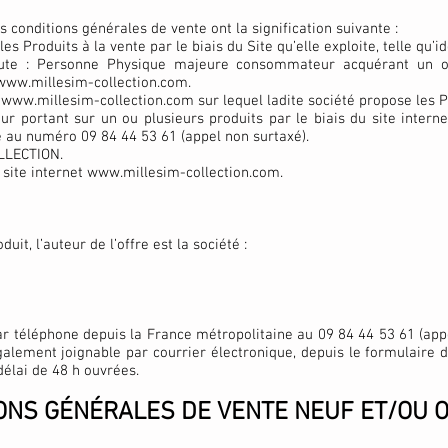
 conditions générales de vente ont la signification suivante :
les Produits à la vente par le biais du Site qu’elle exploite, telle qu’i
rnaute : Personne Physique majeure consommateur acquérant un o
www.millesim-collection.com
.
s
www.millesim-collection.com
sur lequel ladite société propose les P
r portant sur un ou plusieurs produits par le biais du site intern
e au numéro 09 84 44 53 61 (appel non surtaxé).
OLLECTION.
 site internet
www.millesim-collection.com
.
uit, l’auteur de l’offre est la société :
par téléphone depuis la France métropolitaine au 09 84 44 53 61 (app
également joignable par courrier électronique, depuis le formulaire d
délai de 48 h ouvrées.
ONS GÉNÉRALES DE VENTE NEUF ET/OU 