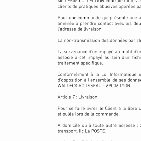
MILLESIM COLLECTION contrôle toutes le
clients de pratiques abusives opérées pa
Pour une commande qui présente une adr
amenée à prendre contact avec les deux
l'adresse de livraison.
La non-transmission des données par l'
La survenance d'un impayé au motif d'un
associé à cet impayé au sein d'un fich
traitement spécifique.
Conformément à la Loi Informatique et 
d'opposition à l'ensemble de ses donnée
WALDECK ROUSSEAU - 69006 LYON.
.
Article 7 : Livraison
Pour se faire livrer, le Client a le libr
stipulée lors de la commande.
A domicile ou à toute autre adresse : S
transport. Iic La POSTE.