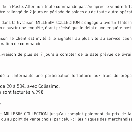
de la Poste. Attention, toute commande passée après le vendredi 12
re rallongé de 2 jours en période de soldes ou de toute autre opéra
ir dans la livraison, MILLESIM COLLECTION s'engage à avertir l'Inte
n d'ouvrir une enquête, étant précisé que le délai d'une enquête post
ison, le Client est invité à le signaler au plus vite au service c
irmation de commande.
vraison de plus de 7 jours à compter de la date prévue de livraiso
à l'Internaute une participation forfaitaire aux frais de prépar
 de 20 à 50€, avec Colissimo.
 sont facturés 4,99€
té
de MILLESIM COLLECTION jusqu'au complet paiement du prix de la
u au point de vente choisi par celui-ci, les risques des marchandises