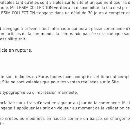
 valables tant qu'elles sont visibles sur le site et uniquement pour la
ute, MILLESIM COLLECTION vérifiera la disponibilité du (ou des) produ
ILLESIM COLLECTION s'engage dans un délai de 30 jours à compter de
s'engage à prévenir tout Internaute qui aurait passé commande d'un
its ou articles de la commande, la commande passée sera caduque san
ssibilité soit :
cle en rupture.
Site sont indiqués en Euros toutes taxes comprises et tiennent compte
Site ne sont valables que pour les ventes réalisées sur le Site.
de typographie ou d'impression manifeste.
 forfaitaire aux frais d'envoi en vigueur au jour de la commande. M
engage à appliquer les prix en vigueur au moment de la validation d
être créées ou modifiées en hausse comme en baisse, ce changemen
te.