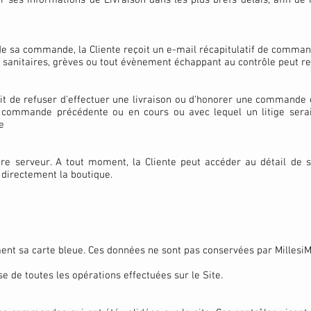
er ses informations de Livraison dans les plus brefs délais, afin de 
de sa commande, la Cliente reçoit un e-mail récapitulatif de comman
es sanitaires, grèves ou tout évènement échappant au contrôle peut r
t de refuser d'effectuer une livraison ou d'honorer une commande é
 commande précédente ou en cours ou avec lequel un litige serait
e
re serveur. A tout moment, la Cliente peut accéder au détail d
directement la boutique.
nt sa carte bleue. Ces données ne sont pas conservées par MillesiM 
e de toutes les opérations effectuées sur le Site.