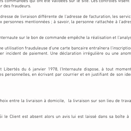
s commandes qui ont été validées sur le site. Ces contrôles visen
r des fraudeurs.
esse de livraison différente de l'adresse de facturation, les serv
 personnes mentionnées ; à savoir, la personne rattachée à l'adres
Internaute sur le bon de commande empêche la réalisation et l’anal
e utilisation frauduleuse d'une carte bancaire entraînera l'inscri
ier incident de paiement. Une déclaration irrégulière ou une anoma
Libertés du 6 janvier 1978, l'Internaute dispose, à tout moment, d
s personnelles, en écrivant par courrier et en justifiant de son i
e choix entre la livraison à domicile, la livraison sur son lieu de tra
i le Client est absent alors un avis lui est laissé dans sa boîte à