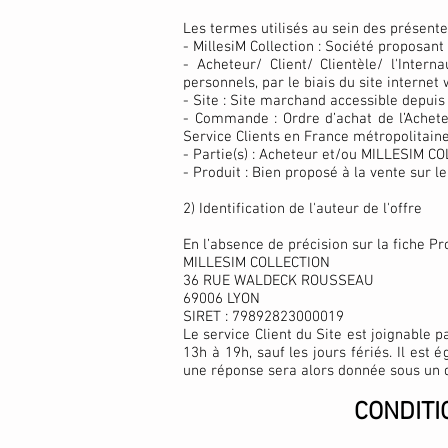
Les termes utilisés au sein des présentes
- MillesiM Collection : Société proposant 
- Acheteur/ Client/ Clientèle/ l'Inte
personnels, par le biais du site internet
- Site : Site marchand accessible depui
- Commande : Ordre d’achat de l’Acheteu
Service Clients en France métropolitain
- Partie(s) : Acheteur et/ou MILLESIM C
- Produit : Bien proposé à la vente sur le
2) Identification de l'auteur de l'offre
En l’absence de précision sur la fiche Prod
MILLESIM COLLECTION
36 RUE WALDECK ROUSSEAU
69006 LYON
SIRET : 79892823000019
Le service Client du Site est joignable 
13h à 19h, sauf les jours fériés. Il est 
une réponse sera alors donnée sous un 
CONDITI