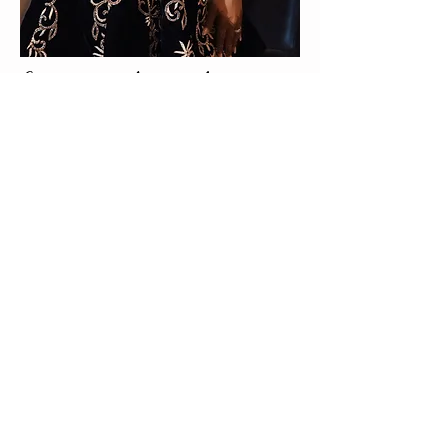
Comme vous le savez bien, nous
ne dévoilons pas notre collection
entière sur le site web. Pour
la découvrir, prenez rdv en
boutique et venez faire briller vos
yeux !